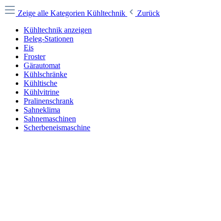
Zeige alle Kategorien
Kühltechnik
Zurück
Kühltechnik anzeigen
Beleg-Stationen
Eis
Froster
Gärautomat
Kühlschränke
Kühltische
Kühlvitrine
Pralinenschrank
Sahneklima
Sahnemaschinen
Scherbeneismaschine