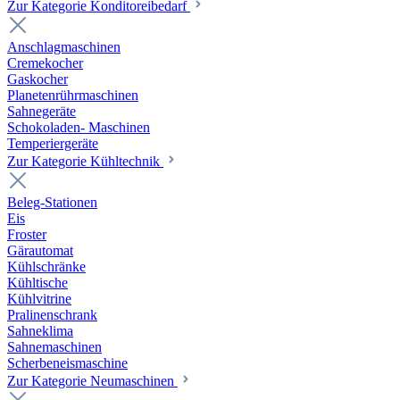
Zur Kategorie Konditoreibedarf
Anschlagmaschinen
Cremekocher
Gaskocher
Planetenrührmaschinen
Sahnegeräte
Schokoladen- Maschinen
Temperiergeräte
Zur Kategorie Kühltechnik
Beleg-Stationen
Eis
Froster
Gärautomat
Kühlschränke
Kühltische
Kühlvitrine
Pralinenschrank
Sahneklima
Sahnemaschinen
Scherbeneismaschine
Zur Kategorie Neumaschinen