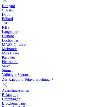
Bongard
ClassEq
Daub
Edhard
JAC
KBS
Langheinz
Lillnord
Lochbihler
MASZ Gliwize
Milbrandt
Miss Baker
Pavailler
Pietroberto
Salva
Sinmag
Vaihinger Sanomat
Zur Kategorie Teigverarbeitung
Ausrollmaschinen
Belaugung
Brotanlagen
Brötchenanlagen