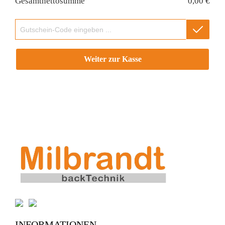
Gesamtnettosumme
0,00 €
Gutschein-Code
Weiter zur Kasse
INFORMATIONEN