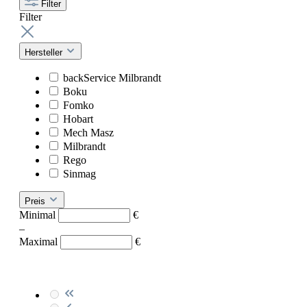
Filter
Filter
Hersteller
backService Milbrandt
Boku
Fomko
Hobart
Mech Masz
Milbrandt
Rego
Sinmag
Preis
Minimal
€
–
Maximal
€