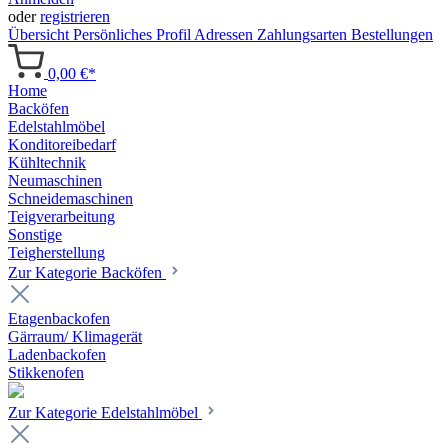
oder
registrieren
Übersicht
Persönliches Profil
Adressen
Zahlungsarten
Bestellungen
0,00 €*
Home
Backöfen
Edelstahlmöbel
Konditoreibedarf
Kühltechnik
Neumaschinen
Schneidemaschinen
Teigverarbeitung
Sonstige
Teigherstellung
Zur Kategorie Backöfen
Etagenbackofen
Gärraum/ Klimagerät
Ladenbackofen
Stikkenofen
Zur Kategorie Edelstahlmöbel