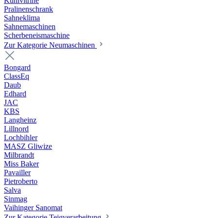
Kühlvitrine
Pralinenschrank
Sahneklima
Sahnemaschinen
Scherbeneismaschine
Zur Kategorie Neumaschinen
Bongard
ClassEq
Daub
Edhard
JAC
KBS
Langheinz
Lillnord
Lochbihler
MASZ Gliwize
Milbrandt
Miss Baker
Pavailler
Pietroberto
Salva
Sinmag
Vaihinger Sanomat
Zur Kategorie Teigverarbeitung