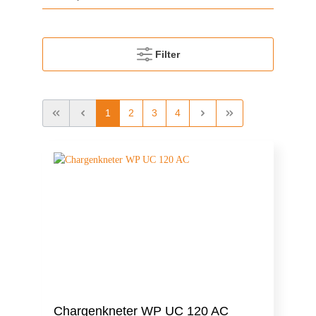
Filter
1
2
3
4
Chargenkneter WP UC 120 AC