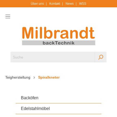
Über uns
Kontakt
News
WSS
Teigherstellung
Spiralkneter
Backöfen
Edelstahlmöbel