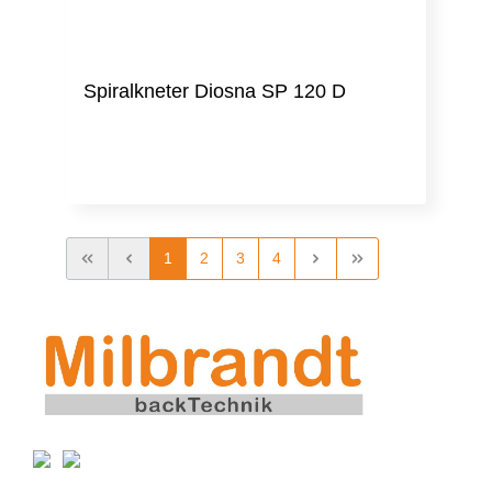
Spiralkneter Diosna SP 120 D
1
2
3
4