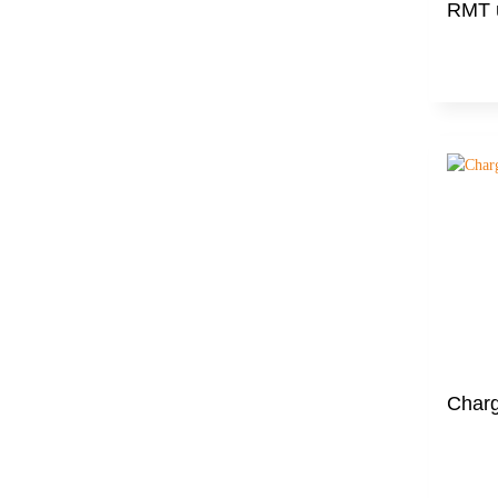
RMT ü
Char