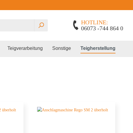
HOTLINE:
06073 -744 864 0
Teigverarbeitung
Sonstige
Teigherstellung
Planetenrührmaschinen
Gärautomat
Edhard
Spiralkneter
Pralinenschrank
Lillnord
Miss Baker