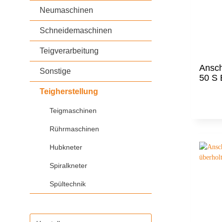
Stikkenwagen
Neumaschinen
Pavailler
Pietrob
Schneidemaschinen
Vaihinger Sanomat
Teigverarbeitung
Ansc
Sonstige
50 S 
Teigherstellung
Teigmaschinen
Rührmaschinen
Hubkneter
Spiralkneter
Spültechnik