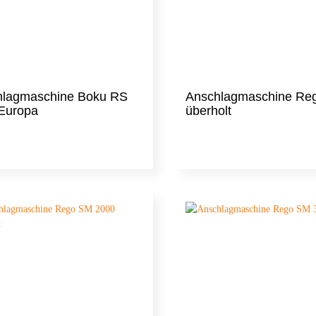
erto
Salva
hlagmaschine Boku RS
Anschlagmaschine Re
Europa
überholt