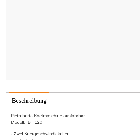
Stikkenwagen
Pavailler
Pietrob
Vaihinger Sanomat
Beschreibung
Pietroberto Knetmaschine ausfahrbar
Modell: IBT 120
- Zwei Knetgeschwindigkeiten