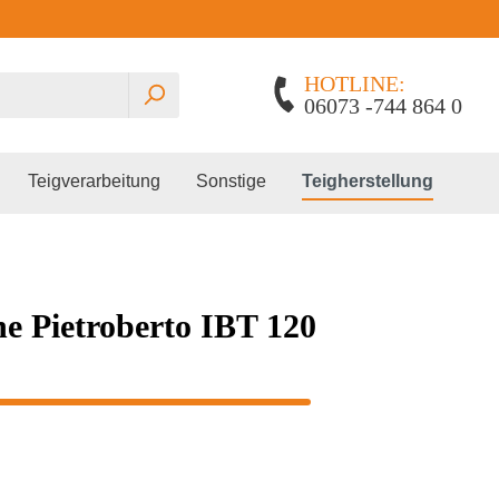
HOTLINE:
06073 -744 864 0
Teigverarbeitung
Sonstige
Teigherstellung
 Pietroberto IBT 120
Planetenrührmaschinen
Gärautomat
Edhard
Spiralkneter
Pralinenschrank
Lillnord
Miss Baker