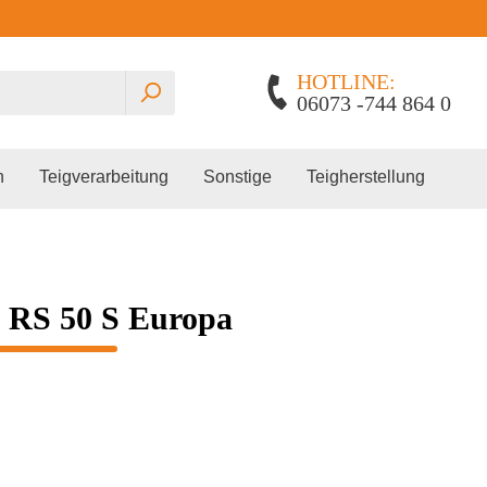
HOTLINE:
06073 -744 864 0
n
Teigverarbeitung
Sonstige
Teigherstellung
 RS 50 S Europa
Planetenrührmaschinen
Gärautomat
Edhard
Spiralkneter
Pralinenschrank
Lillnord
Miss Baker