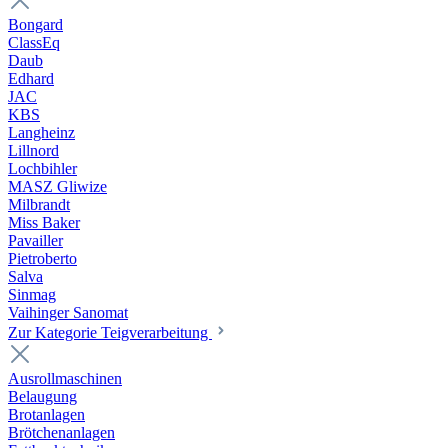
Bongard
ClassEq
Daub
Edhard
JAC
KBS
Langheinz
Lillnord
Lochbihler
MASZ Gliwize
Milbrandt
Miss Baker
Pavailler
Pietroberto
Salva
Sinmag
Vaihinger Sanomat
Zur Kategorie Teigverarbeitung
Ausrollmaschinen
Belaugung
Brotanlagen
Brötchenanlagen