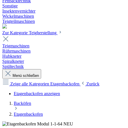
Fettbacktechnik
Sonstige
Insektenvernichter
Wickelmaschinen
Teigteilmaschinen
Zur Kategorie Teigherstellung
Teigmaschinen
Rührmaschinen
Hubkneter
Spiralkneter
Spültechnik
Menü schließen
Zeige alle Kategorien
Etagenbackofen
Zurück
Etagenbackofen anzeigen
Backöfen
Etagenbackofen