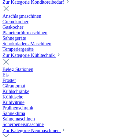
Zur Kategorie Konditoreibedarf
Anschlagmaschinen
Cremekocher
Gaskocher
Planetenrührmaschinen
Sahnegeräte
Schokoladen- Maschinen
Temperiergeräte
Zur Kategorie Kühltechnik
Beleg-Stationen
Eis
Froster
Gärautomat
Kühlschränke
Kühltische
Kühlvitrine
Pralinenschrank
Sahneklima
Sahnemaschinen
Scherbeneismaschine
Zur Kategorie Neumaschinen