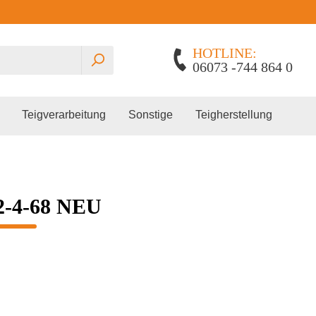
HOTLINE:
06073 -744 864 0
Teigverarbeitung
Sonstige
Teigherstellung
2-4-68 NEU
Planetenrührmaschinen
Gärautomat
Edhard
Spiralkneter
Pralinenschrank
Lillnord
Miss Baker