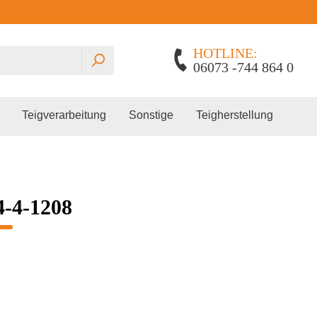
HOTLINE:
06073 -744 864 0
Teigverarbeitung
Sonstige
Teigherstellung
4-4-1208
Planetenrührmaschinen
Gärautomat
Edhard
Spiralkneter
Pralinenschrank
Lillnord
Miss Baker